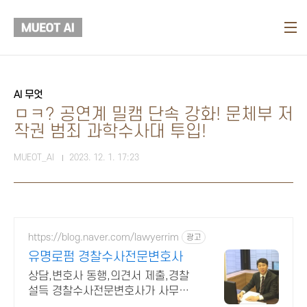
본문 바로가기
AI 무엇
ㅁㅋ? 공연계 밀캠 단속 강화! 문체부 저
작권 범죄 과학수사대 투입!
MUEOT_AI
2023. 12. 1. 17:23
https://blog.naver.com/lawyerrim
광고
유명로펌 경찰수사전문변호사
상담,변호사 동행,의견서 제출,경찰
설득 경찰수사전문변호사가 사무장
없이 직접합니다 법원장부장판사 검