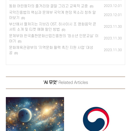
동화 어린왕자의 줄거리와 결말 그리고 교육적 교훈
2023.12.01
(0)
국악진흥법의 핵심과 문체부 국악계 현장 목소리 청취 알
2023.12.01
아보기
(0)
부산에서 펼쳐지는 지브리 OST, 히사이시 조 영화음악 콘
2023.11.30
서트 소개 및 티켓 예매 할인 방법
(0)
문체부와 한국출판문화산업진흥원의 '청소년 인문교실' 이
2023.11.30
야기
(0)
문화체육관광부의 '지역문화 활력 촉진 지원 사업' 대성
2023.11.30
공
(0)
'AI 무엇'
Related Articles