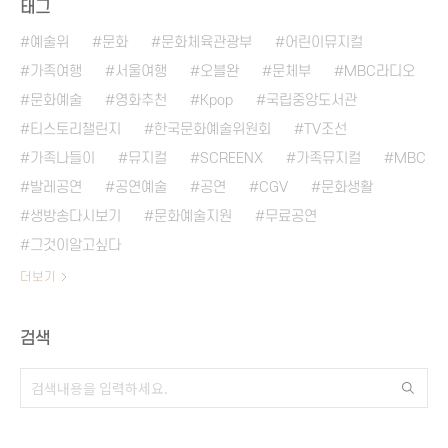
태그
예술위
문화
문화체육관광부
어린이뮤지컬
가족여행
서울여행
오블완
문체부
MBC라디오
문화예술
영화추천
Kpop
국립중앙도서관
티스토리챌린지
한국문화예술위원회
TV조선
가족나들이
뮤지컬
SCREENX
가족뮤지컬
MBC
발레공연
공연예술
공연
CGV
문화생활
생방송다시보기
문화예술지원
무료공연
그것이알고싶다
더보기
검색