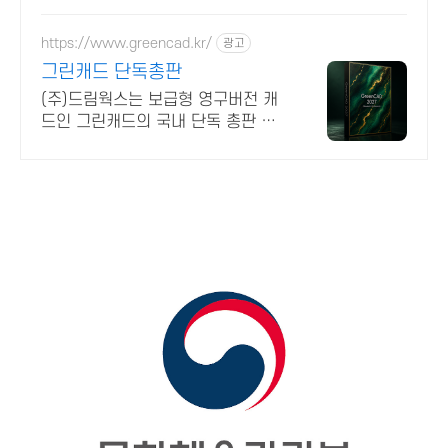
사장부장검사 법사위국회의원 방송
통신위원장출신 70여명협업가능
https://www.greencad.kr/
광고
그린캐드 단독총판
(주)드림웍스는 보급형 영구버전 캐
드인 그린캐드의 국내 단독 총판 입
니다.