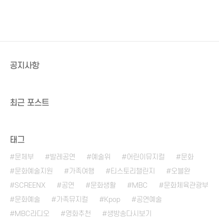
공지사항
최근 포스트
태그
문체부
발레공연
예술위
어린이뮤지컬
문화
문화예술지원
가족여행
티스토리챌린지
오블완
SCREENX
공연
문화생활
MBC
문화체육관광부
문화예술
가족뮤지컬
Kpop
공연예술
MBC라디오
영화추천
생방송다시보기