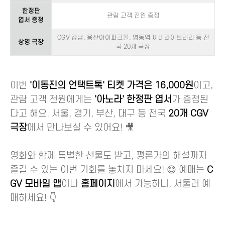
한정판
관람 고객 전원 증정
엽서 증정
CGV 강남, 용산아이파크몰, 명동역 씨네라이브러리 등 전
상영 극장
국 20개 극장
이번
'이동진의 언택트톡' 티켓 가격은 16,000원
이고,
관람 고객 전원에게는
'아노라' 한정판 엽서
가 증정된
다고 해요. 서울, 경기, 부산, 대구 등 전국
20개 CGV
극장
에서 만나보실 수 있어요! 🎥
영화와 함께 특별한 선물도 받고, 평론가의 해설까지
즐길 수 있는 이번 기회를 놓치지 마세요! 😊 예매는
C
GV 모바일 앱
이나
홈페이지
에서 가능하니, 서둘러 예
매하세요! 👇