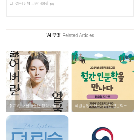
지 않는다 책 쿠팡 SSG]
(0)
'AI 무엇'
Related Articles
【CGV】 서울예술단 창작가무극 <잃어버린 얼굴 1895> 재상영 소개! [공연 영화 극장 명성황후 뮤지컬 티켓 예매]
국립중앙도서관 <월간 인문학을 만나다 - 정우철 도슨트> 강연 소개! [일정 시간 신청 참여 방법]