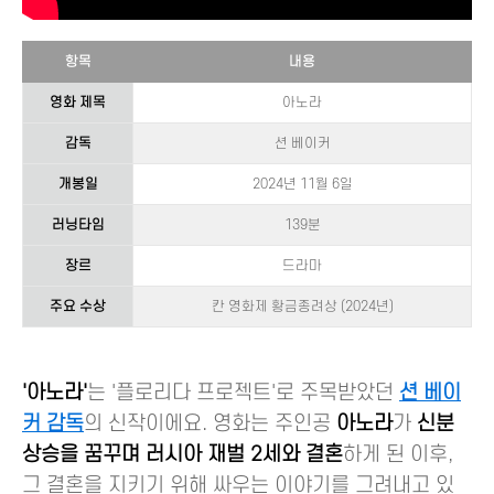
항목
내용
영화 제목
아노라
감독
션 베이커
개봉일
2024년 11월 6일
러닝타임
139분
장르
드라마
주요 수상
칸 영화제 황금종려상 (2024년)
'아노라'
는 '플로리다 프로젝트'로 주목받았던
션 베이
커 감독
의 신작이에요. 영화는 주인공
아노라
가
신분
상승을 꿈꾸며 러시아 재벌 2세와 결혼
하게 된 이후,
그 결혼을 지키기 위해 싸우는 이야기를 그려내고 있