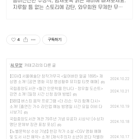
흥미진진한 수상작, 밤새도록 읽는 재미에 빠져보세요.
지루할 틈 없는 스토리에 감탄, 와우회원 무제한 무료
배송으로 만나세요.
4
구독하기
'
AI 무엇
' 카테고리의 다른 글
【CGV】 서울예술단 창작가무극 <잃어버린 얼굴 1895> 재
2024.10.22
상영 소개! [공연 영화 극장 명성황후 뮤지컬 티켓 예매]
(0)
국립중앙도서관 <월간 인문학을 만나다 - 정우철 도슨트>
2024.10.21
강연 소개! [일정 시간 신청 참여 방법]
(0)
【SBS】 버스킹 음악 프로그램 <더 리슨: 우리 함께 다시>
소개! [출연진 가수 라인업 예능 방영일 시간 요일 이비 다
2024.10.19
시보기]
(0)
국립중앙도서관 개관 79주년 기념 유공자 시상식! [수상자
2024.10.18
명단 문체부 장관 표창 포상]
(0)
【노벨문학상 수상 기념】 한강 작가 소설 <CGV 영화 예매
및 도서 사전 예약> 소개! [채식주의자 소년이 온다 작별하
2024.10.17