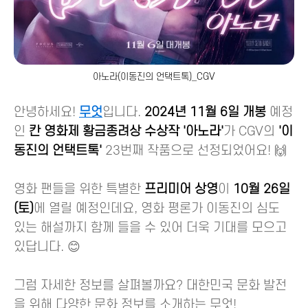
아노라(이동진의 언택트톡)_CGV
안녕하세요!
무엇
입니다.
2024년 11월 6일 개봉
예정
인
칸 영화제 황금종려상 수상작 '아노라'
가 CGV의
'이
동진의 언택트톡'
23번째 작품으로 선정되었어요! 🙌
영화 팬들을 위한 특별한
프리미어 상영
이
10월 26일
(토)
에 열릴 예정인데요, 영화 평론가 이동진의 심도
있는 해설까지 함께 들을 수 있어 더욱 기대를 모으고
있답니다. 😊
그럼 자세한 정보를 살펴볼까요? 대한민국 문화 발전
을 위해 다양한 문화 정보를 소개하는 무엇!