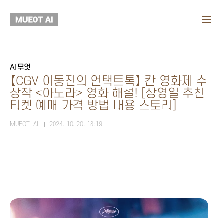
본문 바로가기
AI 무엇
【CGV 이동진의 언택트톡】 칸 영화제 수
상작 <아노라> 영화 해설! [상영일 추천
티켓 예매 가격 방법 내용 스토리]
MUEOT_AI
2024. 10. 20. 18:19