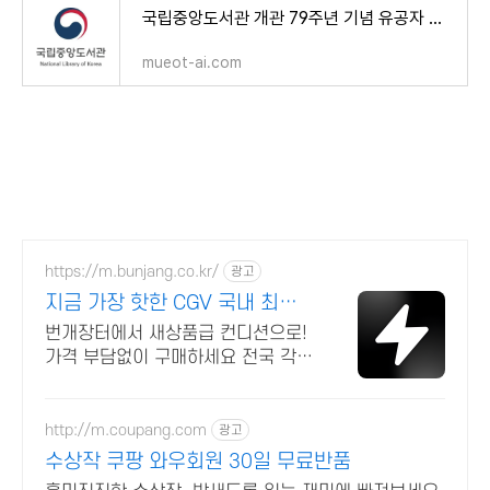
국립중앙도서관 개관 79주년 기념 유공자 시상식! [수상자 명단 문체부 장관 표창 포상]
mueot-ai.com
https://m.bunjang.co.kr/
광고
지금 가장 핫한 CGV 국내 최대
브랜드 중고거래
번개장터에서 새상품급 컨디션으로!
가격 부담없이 구매하세요 전국 각지
에서 올라오는 전국구 최다 상품 매
일 10만 개 이상의 신규 상품 업로드
http://m.coupang.com
광고
수상작 쿠팡 와우회원 30일 무료반품