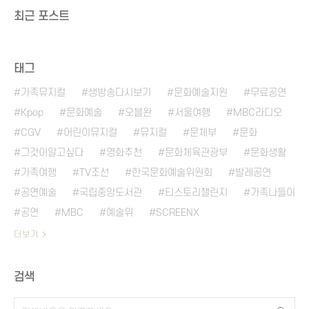
최근 포스트
태그
가족뮤지컬
생방송다시보기
문화예술지원
무료공연
Kpop
문화예술
오블완
서울여행
MBC라디오
CGV
어린이뮤지컬
뮤지컬
문체부
문화
그것이알고싶다
영화추천
문화체육관광부
문화생활
가족여행
TV조선
한국문화예술위원회
발레공연
공연예술
국립중앙도서관
티스토리챌린지
가족나들이
공연
MBC
예술위
SCREENX
더보기
검색