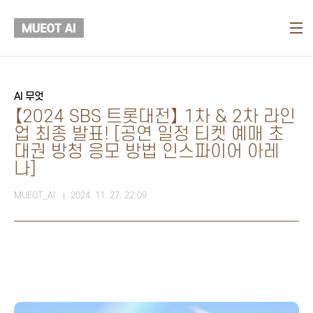
본문 바로가기
AI 무엇
【2024 SBS 트롯대전】 1차 & 2차 라인
업 최종 발표! [공연 일정 티켓 예매 초
대권 방청 응모 방법 인스파이어 아레
나]
MUEOT_AI
2024. 11. 27. 22:09