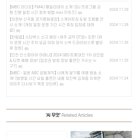
【MBC 라디오】 FM4U 패밀리데이 소개! [DJ 프로그램 교
2024.11.29
환 진행 일정 시간 청취 방법 mini 므흐즈]
(0)
【의정부 신곡동 경기평화광장】 스케이트장 & 빛 조형물 전
시 소개! [개장 일정 운영 기간 시간 휴장 입장료 대여
2024.11.28
료]
(0)
【한림읍】 스타벅스 신규 매장 <제주 금악 DT점> 오픈! [위
치 운영 시간 주차 요금 야외 좌석 스벅 드라이브스루 별모
2024.11.26
루 정원]
(0)
【인천 인스파이어 아레나】 2024 SBS 트롯대전 1차 라인업
& 티켓 예매 정보! [입장권 방청 정보 출연진 가수는 누
2024.11.25
구?]
(0)
【MBC - 일본 ABC 공동제작】 너에게 닿기를 여행 방송 소
개! [방영일 시간 요일 출연진 내용 최진혁 김재중 이채연
2024.11.24
이미주 다시보기 목포 오타루]
(0)
'AI 무엇'
Related Articles