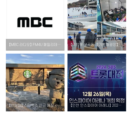
【MBC 라디오】 FM4U 패밀리데이 소개! [DJ 프로그램 교환 진행 일정 시간 청취 방법 mini 므흐즈]
【의정부 신곡동 경기평화광장】 스케이트장 & 빛 조형물 전시 소개! [개장 일정 운영 기간 시간 휴장 입장료 대여료]
【한림읍】 스타벅스 신규 매장 <제주 금악 DT점> 오픈! [위치 운영 시간 주차 요금 야외 좌석 스벅 드라이브스루 별모루 정원]
【인천 인스파이어 아레나】 2024 SBS 트롯대전 1차 라인업 & 티켓 예매 정보! [입장권 방청 정보 출연진 가수는 누구?]