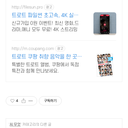
http://filesun.pro
광고
트로트 파일썬 초고속, 4K 실시
간 보기!
신규가입 0원 이벤트! 최신 영화,드
라마,애니 모두 무료! 4K 스트리밍
http://m.coupang.com
광고
트로트 쿠팡 취향 음악을 한 곳에
서
특별한 트로트 앨범, 쿠팡에서 독점
특전과 함께 만나보세요.
4
구독하기
'
AI 무엇
' 카테고리의 다른 글