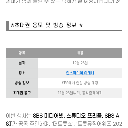
세대가 함께 즐길 수 있는 축제가 될 예정이랍니다! 🎉
⭐초대권 응모 및 방송 정보 ⭐
항목
내용
날짜
12월 26일
장소
인스파이어 아레나
방송 정보
SBS에서 연말 방송 예정
초대권 응모
11월 26일부터, 공식홈페이지
이번 행사는
SBS 미디어넷, 스튜디오 프리즘, SBS A
&T
가 공동 주관하며, '더트롯쇼', '트롯뮤직어워즈 202