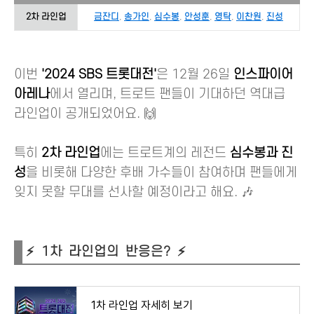
2차 라인업
금잔디
,
송가인
,
심수봉
,
안성훈
,
영탁
,
이찬원
,
진성
이번
'2024 SBS 트롯대전'
은 12월 26일
인스파이어
아레나
에서 열리며, 트로트 팬들이 기대하던 역대급
라인업이 공개되었어요. 🙌
특히
2차 라인업
에는 트로트계의 레전드
심수봉과 진
성
을 비롯해 다양한 후배 가수들이 참여하며 팬들에게
잊지 못할 무대를 선사할 예정이라고 해요. 🎶
⚡ 1차 라인업의 반응은? ⚡
1차 라인업 자세히 보기