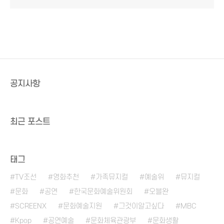
공지사항
최근 포스트
태그
TV조선
영화추천
가족뮤지컬
예술위
뮤지컬
문화
공연
한국문화예술위원회
오블완
SCREENX
문화예술지원
그것이알고싶다
MBC
Kpop
공연예술
문화체육관광부
문화생활