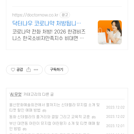
https://doctornow.co.kr
광고
닥터나우 코로나약 처방됩니다
365일 24시간 진료가능
코로나약 전화 처방! 2026 한경비즈
니스 한국소비자만족지수 비대면 진
료 앱 1위
공감
구독하기
'
AI 무엇
' 카테고리의 다른 글
울산문화예술회관에서 펼쳐지는 신데렐라 뮤지컬 소개 및
2023.12.02
티켓 할인 예매 방법
(0)
동화 신데렐라의 줄거리와 결말 그리고 교육적 교훈
2023.12.02
(0)
부산 대연동 어린이 뮤지컬 어린왕자 소개 및 티켓 예매 할
2023.12.01
인 방법
(0)