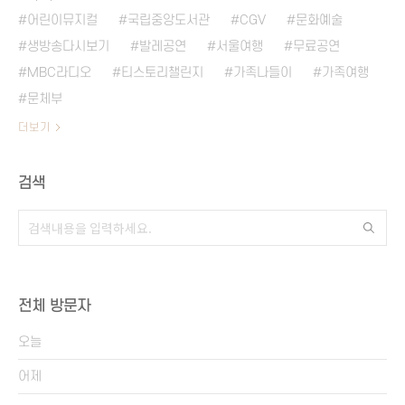
어린이뮤지컬
국립중앙도서관
CGV
문화예술
생방송다시보기
발레공연
서울여행
무료공연
MBC라디오
티스토리챌린지
가족나들이
가족여행
문체부
더보기
검색
전체 방문자
오늘
어제