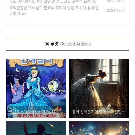
동화 어린왕자의 줄거리와 결말 그리고 교육적 교훈
2023.12.01
(0)
국악진흥법의 핵심과 문체부 국악계 현장 목소리 청취 알
2023.12.01
아보기
(0)
'AI 무엇'
Related Articles
울산문화예술회관에서 펼쳐지는 신데렐라 뮤지컬 소개 및 티켓 할인 예매 방법
동화 신데렐라의 줄거리와 결말 그리고 교육적 교훈